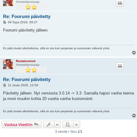
Ammattipostaaja
Re: Foorumi päivitetty
V
09 Syys 2016, 09:27
i
e
Foorumi päivitetty jälleen.
s
t
i
En pidä itseäni alkoholistina, sillä en ota kuin perjantain ja sunnuntain välisenä yönä.
Rantakemisti
Ammattipostaaja
Re: Foorumi päivitetty
V
11 Joulu 2025, 12:54
i
e
Pävitetty jälleen. Nyt versiosta 3.0.14 -> 3.3. Samalla hajosi vanha teema
s
ja moni muukin kohta 20 vuotta vanha kustomointi.
t
i
En pidä itseäni alkoholistina, sillä en ota kuin perjantain ja sunnuntain välisenä yönä.
Vastaa Viestiin
3 viestiä • Sivu
1
/
1