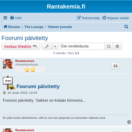
Rantakemia.fi
UKK
Rekisteröidy
Kirjaudu sisään
E
Etusivu
The Lounge
Yleinen juoruilu
t
Foorumi päivitetty
s
Etsi
Tarken
Vastaa Viestiin
i
3 viestiä • Sivu
1
/
1
Rantakemisti
Ammattipostaaja
Foorumi päivitetty
V
10 Joulu 2013, 14:24
i
e
Foorumi päivitetty. Vaikkei se ketään kiinnosta...
s
t
i
En pidä itseäni alkoholistina, sillä en ota kuin perjantain ja sunnuntain välisenä yönä.
Rantakemisti