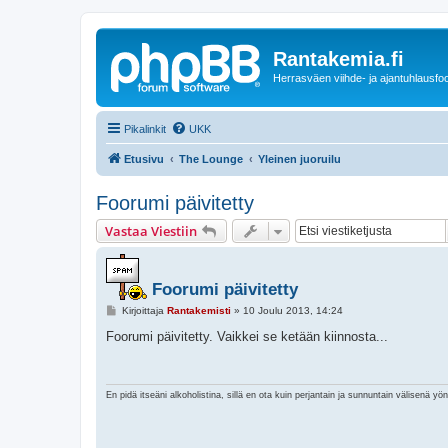
Rantakemia.fi
Herrasväen viihde- ja ajantuhlausfo
Pikalinkit
UKK
Etusivu
The Lounge
Yleinen juoruilu
Foorumi päivitetty
Vastaa Viestiin
Foorumi päivitetty
V
Kirjoittaja
Rantakemisti
»
10 Joulu 2013, 14:24
i
e
Foorumi päivitetty. Vaikkei se ketään kiinnosta...
s
t
i
En pidä itseäni alkoholistina, sillä en ota kuin perjantain ja sunnuntain välisenä yö