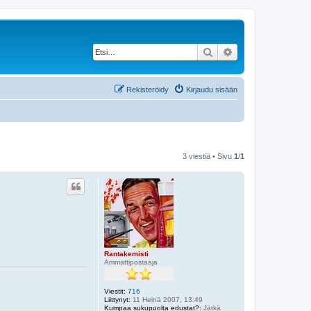
Etsi
Tarkennettu haku
Rekisteröidy
Kirjaudu sisään
3 viestiä • Sivu
1
/
1
Rantakemisti
Ammattipostaaja
Viestit:
716
Liittynyt:
11 Heinä 2007, 13:49
Kumpaa sukupuolta edustat?:
Jätkä