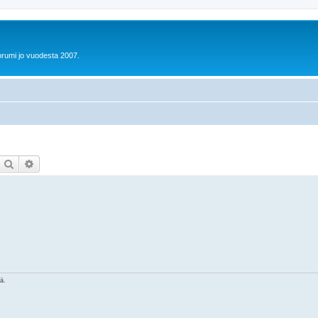
orumi jo vuodesta 2007.
Etsi
Tarkennettu haku
nä.