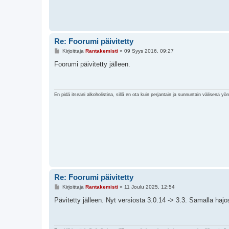
Re: Foorumi päivitetty
V
Kirjoittaja
Rantakemisti
»
09 Syys 2016, 09:27
i
e
Foorumi päivitetty jälleen.
s
t
i
En pidä itseäni alkoholistina, sillä en ota kuin perjantain ja sunnuntain välisenä yö
Re: Foorumi päivitetty
V
Kirjoittaja
Rantakemisti
»
11 Joulu 2025, 12:54
i
e
Pävitetty jälleen. Nyt versiosta 3.0.14 -> 3.3. Samalla ha
s
t
i