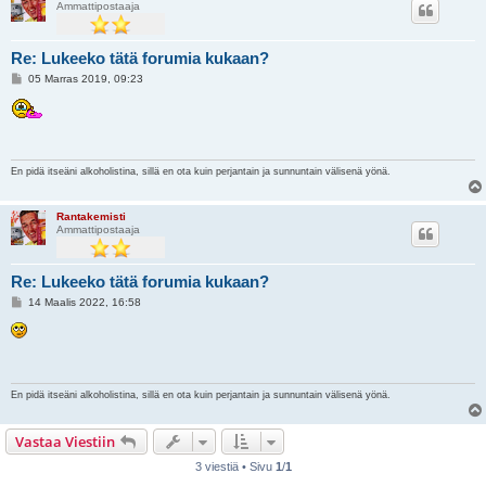
Ammattipostaaja
Re: Lukeeko tätä forumia kukaan?
V
05 Marras 2019, 09:23
i
e
s
t
i
En pidä itseäni alkoholistina, sillä en ota kuin perjantain ja sunnuntain välisenä yönä.
Rantakemisti
Ammattipostaaja
Re: Lukeeko tätä forumia kukaan?
V
14 Maalis 2022, 16:58
i
e
s
t
i
En pidä itseäni alkoholistina, sillä en ota kuin perjantain ja sunnuntain välisenä yönä.
Vastaa Viestiin
3 viestiä • Sivu
1
/
1