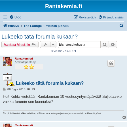
Rantakemia.fi
UKK
Rekisteröidy
Kirjaudu sisään
E
Etusivu
The Lounge
Yleinen juoruilu
t
Lukeeko tätä forumia kukaan?
s
Etsi
Tarken
Vastaa Viestiin
i
3 viestiä • Sivu
1
/
1
Rantakemisti
Ammattipostaaja
Lukeeko tätä forumia kukaan?
V
09 Syys 2016, 09:13
i
e
Hei! Kohta vietetään Rantakemian 10-vuotissyntymäpäivää! Suljetaanko
s
vaikka forumin sen kunniaksi?
t
i
En pidä itseäni alkoholistina, sillä en ota kuin perjantain ja sunnuntain välisenä yönä.
Rantakemisti